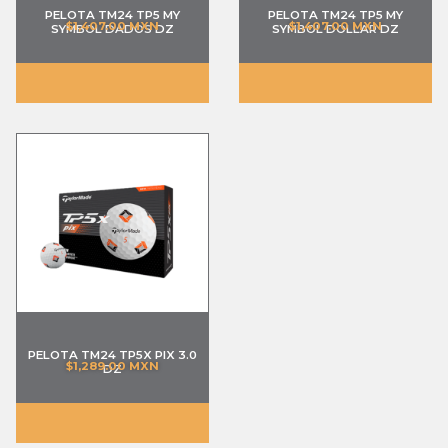
PELOTA TM24 TP5 MY
PELOTA TM24 TP5 MY
$
1,407.00 MXN
$
1,407.00 MXN
SYMBOL DADOS DZ
SYMBOL DOLLAR DZ
Ver más →
PELOTA TM24 TP5X PIX 3.0
$
1,289.00 MXN
DZ