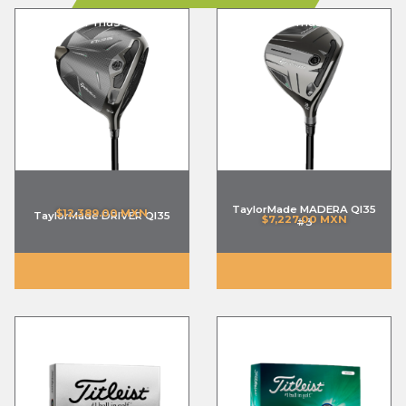
Ver más →
Ver más →
TaylorMade MADERA QI35
$
12,389.00 MXN
TaylorMade DRIVER QI35
$
7,227.00 MXN
#3
Ver más →
Ver más →